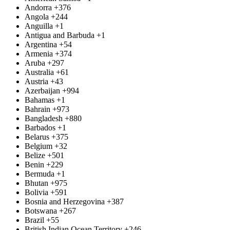
Andorra
+376
Angola
+244
Anguilla
+1
Antigua and Barbuda
+1
Argentina
+54
Armenia
+374
Aruba
+297
Australia
+61
Austria
+43
Azerbaijan
+994
Bahamas
+1
Bahrain
+973
Bangladesh
+880
Barbados
+1
Belarus
+375
Belgium
+32
Belize
+501
Benin
+229
Bermuda
+1
Bhutan
+975
Bolivia
+591
Bosnia and Herzegovina
+387
Botswana
+267
Brazil
+55
British Indian Ocean Territory
+246