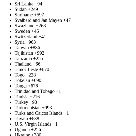
Sri Lanka
+94
Sudan
+249
Suriname
+597
Svalbard and Jan Mayen
+47
Swaziland
+268
Sweden
+46
Switzerland
+41
Syria
+963
Taiwan
+886
Tajikistan
+992
Tanzania
+255
Thailand
+66
Timor-Leste
+670
Togo
+228
Tokelau
+690
Tonga
+676
Trinidad and Tobago
+1
Tunisia
+216
Turkey
+90
Turkmenistan
+993
Turks and Caicos Islands
+1
Tuvalu
+688
U.S. Virgin Islands
+1
Uganda
+256
Ukraine
+380