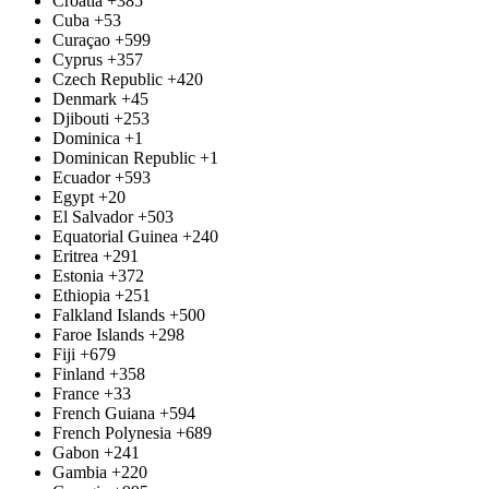
Croatia
+385
Cuba
+53
Curaçao
+599
Cyprus
+357
Czech Republic
+420
Denmark
+45
Djibouti
+253
Dominica
+1
Dominican Republic
+1
Ecuador
+593
Egypt
+20
El Salvador
+503
Equatorial Guinea
+240
Eritrea
+291
Estonia
+372
Ethiopia
+251
Falkland Islands
+500
Faroe Islands
+298
Fiji
+679
Finland
+358
France
+33
French Guiana
+594
French Polynesia
+689
Gabon
+241
Gambia
+220