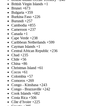
British Virgin Islands
+1
Brunei
+673
Bulgaria
+359
Burkina Faso
+226
Burundi
+257
Cambodia
+855
Cameroon
+237
Canada
+1
Cape Verde
+238
Caribbean Netherlands
+599
Cayman Islands
+1
Central African Republic
+236
Chad
+235
Chile
+56
China
+86
Christmas Island
+61
Cocos
+61
Colombia
+57
Comoros
+269
Congo - Kinshasa
+243
Congo - Brazzaville
+242
Cook Islands
+682
Costa Rica
+506
Côte d’Ivoire
+225