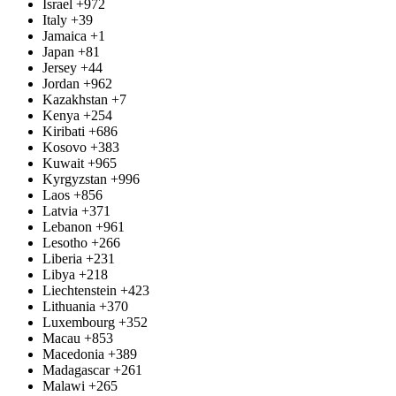
Israel
+972
Italy
+39
Jamaica
+1
Japan
+81
Jersey
+44
Jordan
+962
Kazakhstan
+7
Kenya
+254
Kiribati
+686
Kosovo
+383
Kuwait
+965
Kyrgyzstan
+996
Laos
+856
Latvia
+371
Lebanon
+961
Lesotho
+266
Liberia
+231
Libya
+218
Liechtenstein
+423
Lithuania
+370
Luxembourg
+352
Macau
+853
Macedonia
+389
Madagascar
+261
Malawi
+265