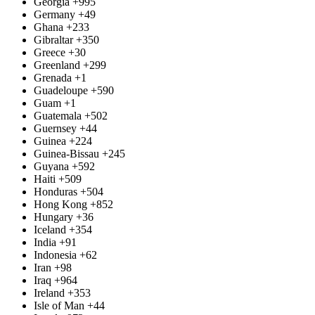
Georgia
+995
Germany
+49
Ghana
+233
Gibraltar
+350
Greece
+30
Greenland
+299
Grenada
+1
Guadeloupe
+590
Guam
+1
Guatemala
+502
Guernsey
+44
Guinea
+224
Guinea-Bissau
+245
Guyana
+592
Haiti
+509
Honduras
+504
Hong Kong
+852
Hungary
+36
Iceland
+354
India
+91
Indonesia
+62
Iran
+98
Iraq
+964
Ireland
+353
Isle of Man
+44