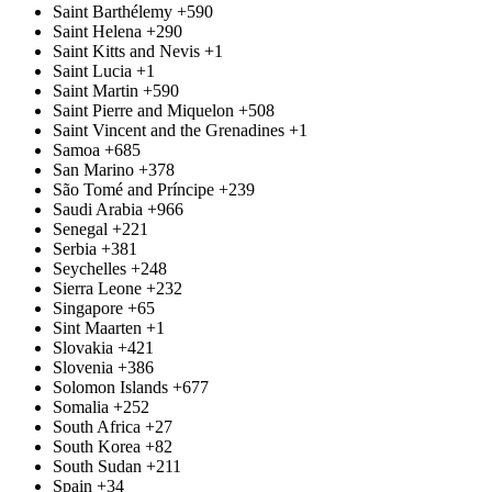
Saint Barthélemy
+590
Saint Helena
+290
Saint Kitts and Nevis
+1
Saint Lucia
+1
Saint Martin
+590
Saint Pierre and Miquelon
+508
Saint Vincent and the Grenadines
+1
Samoa
+685
San Marino
+378
São Tomé and Príncipe
+239
Saudi Arabia
+966
Senegal
+221
Serbia
+381
Seychelles
+248
Sierra Leone
+232
Singapore
+65
Sint Maarten
+1
Slovakia
+421
Slovenia
+386
Solomon Islands
+677
Somalia
+252
South Africa
+27
South Korea
+82
South Sudan
+211
Spain
+34